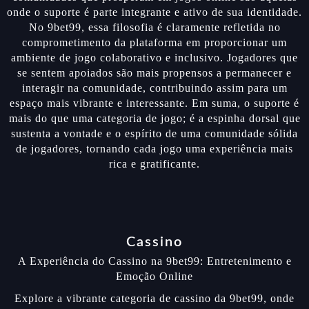
onde o suporte é parte integrante e ativo de sua identidade.
No 9bet99, essa filosofia é claramente refletida no
comprometimento da plataforma em proporcionar um
ambiente de jogo colaborativo e inclusivo. Jogadores que
se sentem apoiados são mais propensos a permanecer e
interagir na comunidade, contribuindo assim para um
espaço mais vibrante e interessante. Em suma, o suporte é
mais do que uma categoria de jogo; é a espinha dorsal que
sustenta a vontade e o espírito de uma comunidade sólida
de jogadores, tornando cada jogo uma experiência mais
rica e gratificante.
Cassino
A Experiência do Cassino na 9bet99: Entretenimento e
Emoção Online
Explore a vibrante categoria de cassino da 9bet99, onde