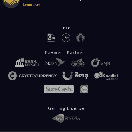
Learnt more
Info
Payment Partners
Gaming License