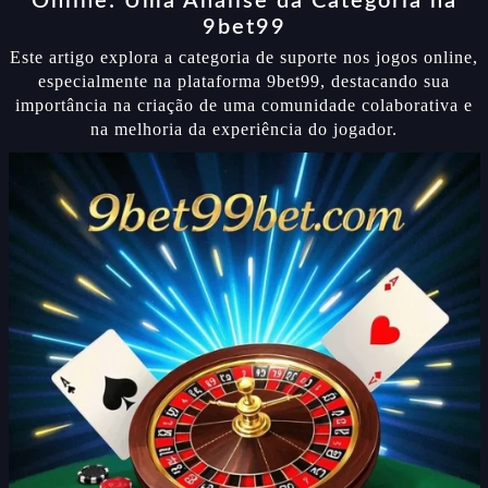
Online: Uma Análise da Categoria na
9bet99
Este artigo explora a categoria de suporte nos jogos online,
especialmente na plataforma 9bet99, destacando sua
importância na criação de uma comunidade colaborativa e
na melhoria da experiência do jogador.